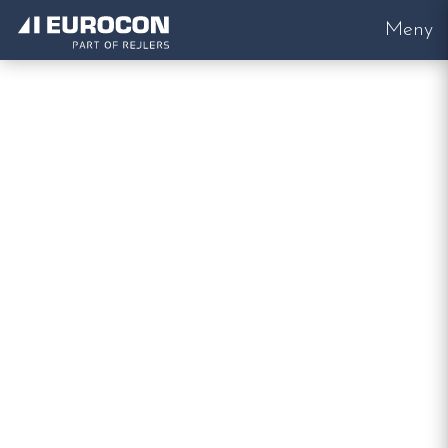
Meny
Startsida
VD
VD